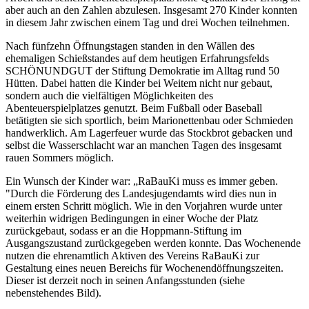
aber auch an den Zahlen abzulesen. Insgesamt 270 Kinder konnten
in diesem Jahr zwischen einem Tag und drei Wochen teilnehmen.
Nach fünfzehn Öffnungstagen standen in den Wällen des
ehemaligen Schießstandes auf dem heutigen Erfahrungsfelds
SCHÖNUNDGUT der Stiftung Demokratie im Alltag rund 50
Hütten. Dabei hatten die Kinder bei Weitem nicht nur gebaut,
sondern auch die vielfältigen Möglichkeiten des
Abenteuerspielplatzes genutzt. Beim Fußball oder Baseball
betätigten sie sich sportlich, beim Marionettenbau oder Schmieden
handwerklich. Am Lagerfeuer wurde das Stockbrot gebacken und
selbst die Wasserschlacht war an manchen Tagen des insgesamt
rauen Sommers möglich.
Ein Wunsch der Kinder war: „RaBauKi muss es immer geben.
"Durch die Förderung des Landesjugendamts wird dies nun in
einem ersten Schritt möglich. Wie in den Vorjahren wurde unter
weiterhin widrigen Bedingungen in einer Woche der Platz
zurückgebaut, sodass er an die Hoppmann-Stiftung im
Ausgangszustand zurückgegeben werden konnte. Das Wochenende
nutzen die ehrenamtlich Aktiven des Vereins RaBauKi zur
Gestaltung eines neuen Bereichs für Wochenendöffnungszeiten.
Dieser ist derzeit noch in seinen Anfangsstunden (siehe
nebenstehendes Bild).