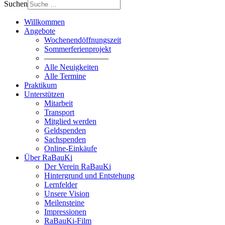
Suchen
Willkommen
Angebote
Wochenendöffnungszeit
Sommerferienprojekt
————————
Alle Neuigkeiten
Alle Termine
Praktikum
Unterstützen
Mitarbeit
Transport
Mitglied werden
Geldspenden
Sachspenden
Online-Einkäufe
Über RaBauKi
Der Verein RaBauKi
Hintergrund und Entstehung
Lernfelder
Unsere Vision
Meilensteine
Impressionen
RaBauKi-Film