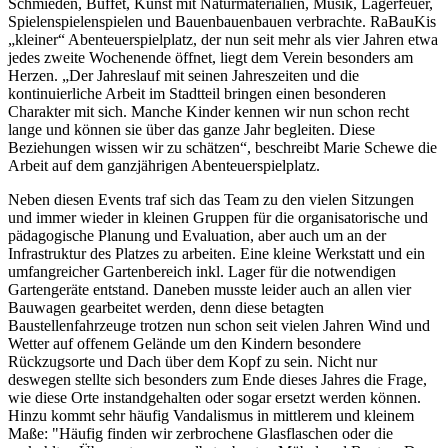
Schmieden, Buffet, Kunst mit Naturmaterialien, Musik, Lagerfeuer,
Spielenspielenspielen und Bauenbauenbauen verbrachte. RaBauKis
„kleiner“ Abenteuerspielplatz, der nun seit mehr als vier Jahren etwa
jedes zweite Wochenende öffnet, liegt dem Verein besonders am
Herzen. „Der Jahreslauf mit seinen Jahreszeiten und die
kontinuierliche Arbeit im Stadtteil bringen einen besonderen
Charakter mit sich. Manche Kinder kennen wir nun schon recht
lange und können sie über das ganze Jahr begleiten. Diese
Beziehungen wissen wir zu schätzen“, beschreibt Marie Schewe die
Arbeit auf dem ganzjährigen Abenteuerspielplatz.
Neben diesen Events traf sich das Team zu den vielen Sitzungen
und immer wieder in kleinen Gruppen für die organisatorische und
pädagogische Planung und Evaluation, aber auch um an der
Infrastruktur des Platzes zu arbeiten. Eine kleine Werkstatt und ein
umfangreicher Gartenbereich inkl. Lager für die notwendigen
Gartengeräte entstand. Daneben musste leider auch an allen vier
Bauwagen gearbeitet werden, denn diese betagten
Baustellenfahrzeuge trotzen nun schon seit vielen Jahren Wind und
Wetter auf offenem Gelände um den Kindern besondere
Rückzugsorte und Dach über dem Kopf zu sein. Nicht nur
deswegen stellte sich besonders zum Ende dieses Jahres die Frage,
wie diese Orte instandgehalten oder sogar ersetzt werden können.
Hinzu kommt sehr häufig Vandalismus in mittlerem und kleinem
Maße: "Häufig finden wir zerbrochene Glasflaschen oder die