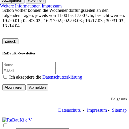
statt.
Akzeptieren
Ablehnen
Weitere Informationen
Impressum
Schon vorher können die Wochenendöffungszeiten an den
folgenden Tagen, jeweils von 11:00 bis 17:00 Uhr, besucht werden:
19./20.01.; 02./03.02.; 16./17.02.; 02./03.03.; 16./17.03.; 30./31.03.;
13./14.04.
Zurück
RaBauKi-Newsletter
Ich akzeptiere die
Datenschutzerklärung
Abonnieren
Abmelden
Folge uns
Datenschutz
•
Impressum
•
Sitemap