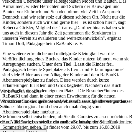
verkohlten Überreste unser selbstgebauten Möbel und Bauten. Das
Aufräumen, wieder Herrichten und Sichern der Bauwagen und
Bauten vor Einbruch und Schaden nimmt viel Zeit in Anspruch.
Dennoch sind wir sehr stolz auf diesen schönen Ort. Nicht nur die
Kinder, sondern auch wir sind gerne hier – es ist schön hier!", sagt
Rebecca Gießler, Mitglied des Teams. „Darüber hinaus haben wir
uns auch in diesem Jahr die Zeit genommen die Strukturen in
unserem Verein zu evaluieren und weiterzuentwickeln", ergänzt
Timon Doll, Pädagoge beim RaBauKi e. V.
Eine weitere erfreuliche und mittelgroße Kleinigkeit war die
Veröffentlichung eines Buches, das Kinder nutzen können, wenn sie
Anregungen suchen. Unter dem Titel „Lasst die Kinder frei.
Pädagogisch betreute Spielplätze als Lern- und Erfahrungsräume"
sind viele Bilder aus dem Alltag der Kinder auf dem RaBauKi-
Abenteuerspielplatz zu finden. Diese werden durch kurze
Erläuterungen für Klein und Groß begleitet. Nachdem das Buch
ursprünglich nur für den eigenen Platz – Die Besucher*innen des
Wir benutzen Cookies
RaBauKi und dann in einer ersten Erweiterung für die neuen
Wir nutzen Cookies auf unserer Website. Diese sind überwiegend essent
Praktikant*innen – gedacht war, ist es nun so aufgearbeitet worden,
Seite.
dass es überregional und eben auch unabhängig vom
Abenteuerspielplatz nutzbar ist.
Sie können selbst entscheiden, ob Sie die Cookies zulassen möchten. Bi
einer Ablehnung eventuell nicht mehr alle Inhalte der Seite funktionie
Auch 2019 wird es wieder ein großes Sommerprojekt in den
Sommerferien geben. Es findet vom 29.07. bis zum 16.08.2019