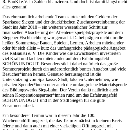
RaBauKi e.V. in Zahlen bilanzieren. Und doch ist damit längst nicht
alles genannt!
Das ehrenamtlich arbeitende Team startete mit den Geldern der
Sparkasse Siegen und der druckfrischen Zuschussvereinbarung der
Stadt ins Jahr 2018 – ein weiterer wesentlicher Schritt zur
finanziellen Absicherung der Abenteuerspielplatzprojekte auf dem
Siegener Fischbachberg war gemacht. Dabei prägten nicht nur die
heißen Sommertage Bauen, Spielen, Lernen, Arbeiten miteinander
oder für sich allein – kurz das umfangreiche pädagogische Angebot
des RaBauKi e. V. Die Kinder wie die Erwachsenen investierten
viel Kraft und lachten miteinander auf dem Erfahrungsfeld
SCHÖNUNDGUT. Besonders sticht dabei natürlich das große
Sommerprojekt durch ein außerordentlich buntes Angebot und viele
Besucher*innen heraus. Genauso herausragend ist die
Unterstützung von Sparkasse, Stadt, lokalen Unternehmen, wie
privaten Spender*innen oder auch die umfangreiche Materialspende
des Bildungswerks Sieg-Lahn. Der Verein dankt natürlich auch
seinen Kooperationspartner*innen rund um das Erfahrungsfeld
SCHÖNUNDGUT und in der Stadt Siegen für die gute
Zusammenarbeit.
Ein besonderer Termin war in diesem Jahr die 100.
Wochenendöffnungszeit, die das Team zunächst in kleinem Kreis
feierte und dann auch mit einer vielseitigen Öffnungszeit mit