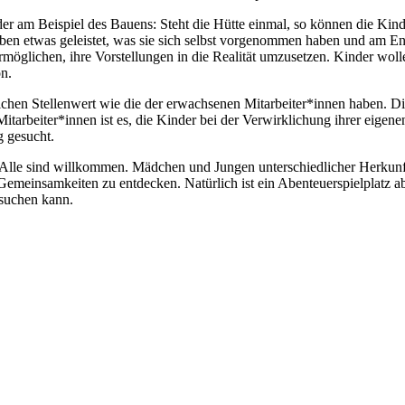
er am Beispiel des Bauens: Steht die Hütte einmal, so können die Kinde
en etwas geleistet, was sie sich selbst vorgenommen haben und am En
rmöglichen, ihre Vorstellungen in die Realität umzusetzen. Kinder wo
n.
eichen Stellenwert wie die der erwachsenen Mitarbeiter*innen haben. D
Mitarbeiter*innen ist es, die Kinder bei der Verwirklichung ihrer eigen
 gesucht.
iv: Alle sind willkommen. Mädchen und Jungen unterschiedlicher Herkun
 Gemeinsamkeiten zu entdecken. Natürlich ist ein Abenteuerspielplatz a
esuchen kann.