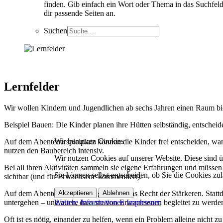
finden. Gib einfach ein Wort oder Thema in das Suchfeld
dir passende Seiten an.
Suchen
Lernfelder
Wir wollen Kindern und Jugendlichen ab sechs Jahren einen Raum bieten
Beispiel Bauen: Die Kinder planen ihre Hütten selbständig, entscheid
Wir benutzen Cookies
Auf dem Abenteuerspielplatz können die Kinder frei entscheiden, wa
nutzen den Baubereich intensiv.
Wir nutzen Cookies auf unserer Website. Diese sind üb
Bei all ihren Aktivitäten sammeln sie eigene Erfahrungen und müssen
Sie können selbst entscheiden, ob Sie die Cookies zul
sichtbar (und für Erwachsene kommentiert).
Akzeptieren
Ablehnen
Auf dem Abenteuerspielplatz gilt nicht das Recht der Stärkeren. Statt
Weitere Informationen
Impressum
untergehen – und auch, dass sie von Erwachsenen begleitet zu werde
Oft ist es nötig, einander zu helfen, wenn ein Problem alleine nicht zu