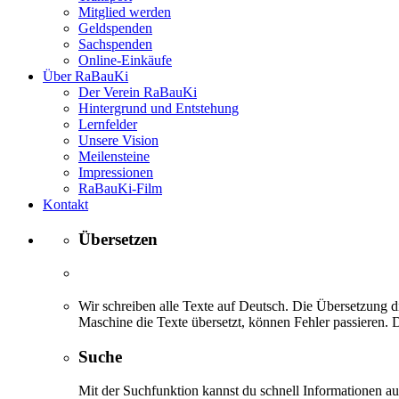
Mitglied werden
Geldspenden
Sachspenden
Online-Einkäufe
Über RaBauKi
Der Verein RaBauKi
Hintergrund und Entstehung
Lernfelder
Unsere Vision
Meilensteine
Impressionen
RaBauKi-Film
Kontakt
Übersetzen
Wir schreiben alle Texte auf Deutsch. Die Übersetzung di
Maschine die Texte übersetzt, können Fehler passieren. D
Suche
Mit der Suchfunktion kannst du schnell Informationen 