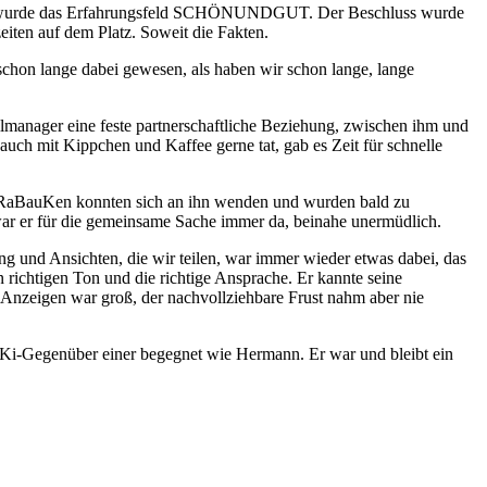
nd wurde das Erfahrungsfeld SCHÖNUNDGUT. Der Beschluss wurde
iten auf dem Platz. Soweit die Fakten.
chon lange dabei gewesen, als haben wir schon lange, lange
lmanager eine feste partnerschaftliche Beziehung, zwischen ihm und
h mit Kippchen und Kaffee gerne tat, gab es Zeit für schnelle
 RaBauKen konnten sich an ihn wenden und wurden bald zu
war er für die gemeinsame Sache immer da, beinahe unermüdlich.
g und Ansichten, die wir teilen, war immer wieder etwas dabei, das
richtigen Ton und die richtige Ansprache. Er kannte seine
 Anzeigen war groß, der nachvollziehbare Frust nahm aber nie
Ki-Gegenüber einer begegnet wie Hermann. Er war und bleibt ein