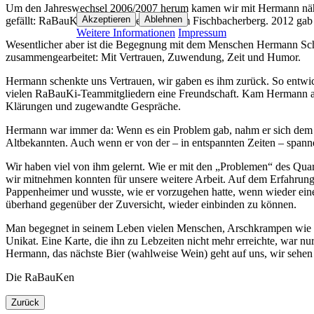
Um den Jahreswechsel 2006/2007 herum kamen wir mit Hermann nä
Akzeptieren
Ablehnen
gefällt: RaBauKi zog vom Giersberg zum Fischbacherberg. 2012 gab e
Weitere Informationen
Impressum
Wesentlicher aber ist die Begegnung mit dem Menschen Hermann Schmi
zusammengearbeitet: Mit Vertrauen, Zuwendung, Zeit und Humor.
Hermann schenkte uns Vertrauen, wir gaben es ihm zurück. So entwic
vielen RaBauKi-Teammitgliedern eine Freundschaft. Kam Hermann auf
Klärungen und zugewandte Gespräche.
Hermann war immer da: Wenn es ein Problem gab, nahm er sich dem 
Altbekannten. Auch wenn er von der – in entspannten Zeiten – spann
Wir haben viel von ihm gelernt. Wie er mit den „Problemen“ des Quar
wir mitnehmen konnten für unsere weitere Arbeit. Auf dem Erfahrungs
Pappenheimer und wusste, wie er vorzugehen hatte, wenn wieder eine 
überhand gegenüber der Zuversicht, wieder einbinden zu können.
Man begegnet in seinem Leben vielen Menschen, Arschkrampen wie Fr
Unikat. Eine Karte, die ihn zu Lebzeiten nicht mehr erreichte, war nur
Hermann, das nächste Bier (wahlweise Wein) geht auf uns, wir sehen
Die RaBauKen
Zurück