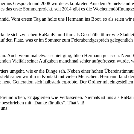
her ins Gespräch und 2008 wurde es konkreter. Aus dem Schießsta
s das erste Sommerprojekt, seit 2014 gibt es die Wochenendöffnungsze
d. Vom ersten Tag an holte uns Hermann ins Boot, so als seien wir s
kelte sich zwischen RaBauKi und ihm als Geschäftsführer wie Stadttei
 den Platz, was er im Sommer zum Feierabendgespräch gelegentlich auc
an. Auch wenn mal etwas schief ging, blieb Hermann gelassen. Neue
enden Vielfalt seiner Aufgaben manchmal schier aufgefressen wurde, 
tiers umgeht, wie er die Dinge sah. Neben einer hohen Übereinstimmun
feld sahen wir ihn in Kontakt mit vielen Menschen. Hermann fand den 
neue Generation sich halbstark erprobte. Der Ordner mit eingestellten
eundlichen, Engagierten wie Verbissenen. Niemals ist uns als RaBau
 beschrieben mit „Danke für alles“. That’s it!
 uns!