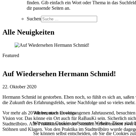
finden. Gib einfach ein Wort oder Thema in das Suchfeld
dir passende Seiten an.
Suchen
Alle Neuigkeiten
Featured
Auf Wiedersehen Hermann Schmid!
22. Oktober 2020
Hermann Schmid ist gestorben. Eben noch, so fühlt es sich an, saß
die Zukunft des Erfahrungsfelds, seine Nachfolge und so vieles mehr.
Wir benutzen Cookies
Vor mehr als 20 Jahren, noch im vergangenen Jahrtausend, besuchten 
Vision vor. Das könne ein Ort auch für RaBauKi sein. Sicherlich nic
Wir nutzen Cookies auf unserer Website. Diese sind üb
Stadtteilbüro. Alle Praktikant/innen der Sozialen Arbeit müssen zwei
Stöhnen und Klagen. Von den Praktika im Stadtteilbüro wurde dagegen 
Sie können selbst entscheiden, ob Sie die Cookies zul