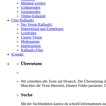
Mitglied werden
Geldspenden
Sachspenden
Online-Einkäufe
Über RaBauKi
Der Verein RaBauKi
Hintergrund und Entstehung
Lernfelder
Unsere Vision
Meilensteine
Impressionen
RaBauKi-Film
Kontakt
Übersetzen
Wir schreiben alle Texte auf Deutsch. Die Übersetzung di
Maschine die Texte übersetzt, können Fehler passieren. D
Suche
Mit der Suchfunktion kannst du schnell Informationen 