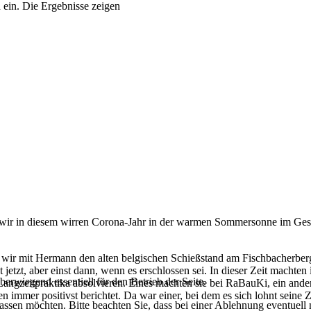
 ein. Die Ergebnisse zeigen
en wir in diesem wirren Corona-Jahr in der warmen Sommersonne im Ge
wir mit Hermann den alten belgischen Schießstand am Fischbacherberg.
ht jetzt, aber einst dann, wenn es erschlossen sei. In dieser Zeit ma
erwiegend essentiell für den Betrieb der Seite.
 Langzeitpraktika absolvieren. Eines machten sie bei RaBauKi, ein and
immer positivst berichtet. Da war einer, bei dem es sich lohnt seine Z
assen möchten. Bitte beachten Sie, dass bei einer Ablehnung eventuell n