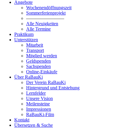
Angebote
Wochenendöffnungszeit
Sommerferienprojekt
————————
Alle Neuigkeiten
Alle Termine
Praktikum
Unterstützen
Mitarbeit
Transport
Mitglied werden
Geldspenden
Sachspenden
Online-Einkäufe
Über RaBauKi
Der Verein RaBauKi
Hintergrund und Entstehung
Lernfelder
Unsere Vision
Meilensteine
Impressionen
RaBauKi-Film
Kontakt
Übersetzen & Suche