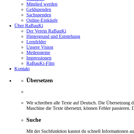
Mitglied werden
Geldspenden
Sachspenden
Online-Einkäufe
Über RaBauKi
Der Verein RaBauKi
Hintergrund und Entstehung
Lernfelder
Unsere Vision
Meilensteine
Impressionen
RaBauKi-Film
Kontakt
Übersetzen
Wir schreiben alle Texte auf Deutsch. Die Übersetzung di
Maschine die Texte übersetzt, können Fehler passieren. D
Suche
Mit der Suchfunktion kannst du schnell Informationen 