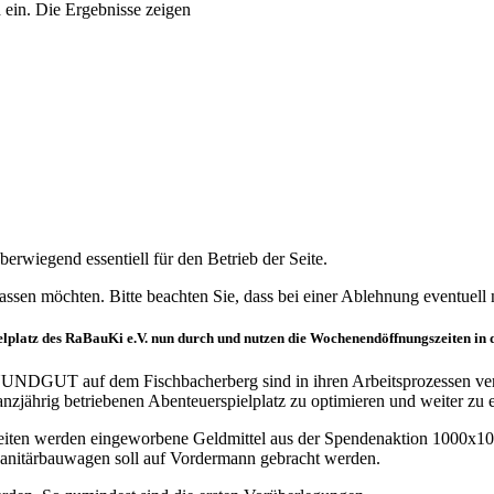
 ein. Die Ergebnisse zeigen
erwiegend essentiell für den Betrieb der Seite.
assen möchten. Bitte beachten Sie, dass bei einer Ablehnung eventuell n
elplatz des RaBauKi e.V. nun durch und nutzen die Wochenendöffnungszeiten in 
NDGUT auf dem Fischbacherberg sind in ihren Arbeitsprozessen vertie
ganzjährig betriebenen Abenteuerspielplatz zu optimieren und weiter zu 
eiten werden eingeworbene Geldmittel aus der Spendenaktion 1000x100 e
anitärbauwagen soll auf Vordermann gebracht werden.