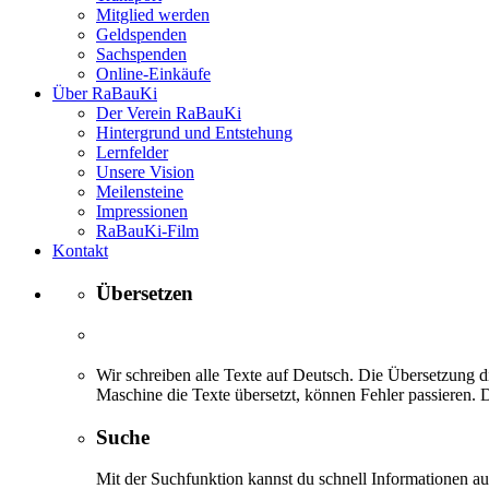
Mitglied werden
Geldspenden
Sachspenden
Online-Einkäufe
Über RaBauKi
Der Verein RaBauKi
Hintergrund und Entstehung
Lernfelder
Unsere Vision
Meilensteine
Impressionen
RaBauKi-Film
Kontakt
Übersetzen
Wir schreiben alle Texte auf Deutsch. Die Übersetzung di
Maschine die Texte übersetzt, können Fehler passieren. D
Suche
Mit der Suchfunktion kannst du schnell Informationen 