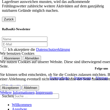
Lagerfeuer ausweichen mussten, wird das aufkommende
Frühlingswetter zahlreiche weitere Aktivitäten auf dem ganzjährig
nutzbaren Gelände möglich machen.
Zurück
RaBauKi-Newsletter
Ich akzeptiere die
Datenschutzerklärung
Wir benutzen Cookies
Abonnieren
Abmelden
Wir nutzen Cookies auf unserer Website. Diese sind überwiegend essent
Seite.
Folge uns
Sie können selbst entscheiden, ob Sie die Cookies zulassen möchten. Bi
Datenschutz
•
Impressum
•
Sitemap
einer Ablehnung eventuell nicht mehr alle Inhalte der Seite funktionie
Akzeptieren
Ablehnen
Weitere Informationen
Impressum
Suchen
Willkommen
Angebote