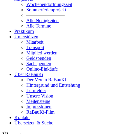
Wochenendöffnungszeit
Sommerferienprojekt
————————
Alle Neuigkeiten
Alle Termine
Praktikum
Unterstützen
Mitarbeit
Transport
Mitglied werden
Geldspenden
Sachspenden
Online-Einkäufe
Über RaBauKi
Der Verein RaBauKi
Hintergrund und Entstehung
Lernfelder
Unsere Vision
Meilensteine
Impressionen
RaBauKi-Film
Kontakt
Übersetzen & Suche