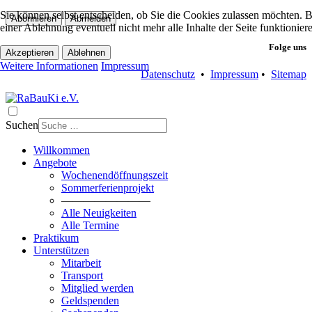
Sie können selbst entscheiden, ob Sie die Cookies zulassen möchten. Bi
Abonnieren
Abmelden
einer Ablehnung eventuell nicht mehr alle Inhalte der Seite funktionie
Folge uns
Akzeptieren
Ablehnen
Weitere Informationen
Impressum
Datenschutz
•
Impressum
•
Sitemap
Suchen
Willkommen
Angebote
Wochenendöffnungszeit
Sommerferienprojekt
————————
Alle Neuigkeiten
Alle Termine
Praktikum
Unterstützen
Mitarbeit
Transport
Mitglied werden
Geldspenden