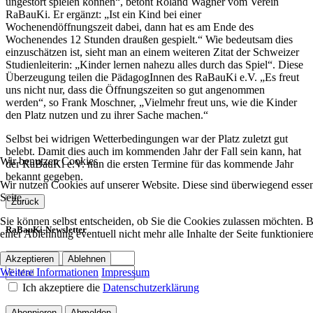
ungestört spielen können“, betont Roland Wagner vom Verein
RaBauKi. Er ergänzt: „Ist ein Kind bei einer
Wochenendöffnungszeit dabei, dann hat es am Ende des
Wochenendes 12 Stunden draußen gespielt.“ Wie bedeutsam dies
einzuschätzen ist, sieht man an einem weiteren Zitat der Schweizer
Studienleiterin: „Kinder lernen nahezu alles durch das Spiel“. Diese
Überzeugung teilen die PädagogInnen des RaBauKi e.V. „Es freut
uns nicht nur, dass die Öffnungszeiten so gut angenommen
werden“, so Frank Moschner, „Vielmehr freut uns, wie die Kinder
den Platz nutzen und zu ihrer Sache machen.“
Selbst bei widrigen Wetterbedingungen war der Platz zuletzt gut
belebt. Damit dies auch im kommenden Jahr der Fall sein kann, hat
Wir benutzen Cookies
der RaBauKi e.V. nun die ersten Termine für das kommende Jahr
bekannt gegeben.
Wir nutzen Cookies auf unserer Website. Diese sind überwiegend essent
Seite.
Zurück
Sie können selbst entscheiden, ob Sie die Cookies zulassen möchten. Bi
RaBauKi-Newsletter
einer Ablehnung eventuell nicht mehr alle Inhalte der Seite funktionie
Akzeptieren
Ablehnen
Weitere Informationen
Impressum
Ich akzeptiere die
Datenschutzerklärung
Abonnieren
Abmelden