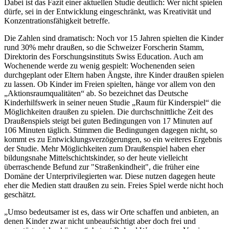
Dabei ist das Fazit einer aktuellen Studie deutlich: Wer nicht spielen
dürfe, sei in der Entwicklung eingeschränkt, was Kreativität und
Konzentrationsfähigkeit betreffe.
Die Zahlen sind dramatisch: Noch vor 15 Jahren spielten die Kinder
rund 30% mehr draußen, so die Schweizer Forscherin Stamm,
Direktorin des Forschungsinstituts Swiss Education. Auch am
Wochenende werde zu wenig gespielt: Wochenenden seien
durchgeplant oder Eltern haben Ängste, ihre Kinder draußen spielen
zu lassen. Ob Kinder im Freien spielten, hänge vor allem von den
„Aktionsraumqualitäten“ ab. So bezeichnet das Deutsche
Kinderhilfswerk in seiner neuen Studie „Raum für Kinderspiel“ die
Möglichkeiten draußen zu spielen. Die durchschnittliche Zeit des
Draußenspiels steigt bei guten Bedingungen von 17 Minuten auf
106 Minuten täglich. Stimmen die Bedingungen dagegen nicht, so
kommt es zu Entwicklungsverzögerungen, so ein weiteres Ergebnis
der Studie. Mehr Möglichkeiten zum Draußenspiel haben eher
bildungsnahe Mittelschichtskinder, so der heute vielleicht
überraschende Befund zur "Straßenkindheit", die früher eine
Domäne der Unterprivilegierten war. Diese nutzen dagegen heute
eher die Medien statt draußen zu sein. Freies Spiel werde nicht hoch
geschätzt.
„Umso bedeutsamer ist es, dass wir Orte schaffen und anbieten, an
denen Kinder zwar nicht unbeaufsichtigt aber doch frei und