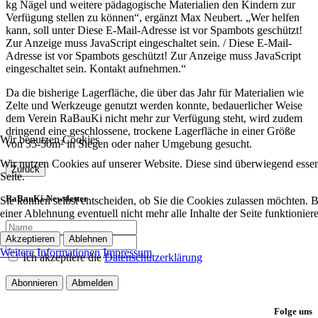
kg Nägel und weitere pädagogische Materialien den Kindern zur
Verfügung stellen zu können“, ergänzt Max Neubert. „Wer helfen
kann, soll unter
Diese E-Mail-Adresse ist vor Spambots geschützt!
Zur Anzeige muss JavaScript eingeschaltet sein.
/
Diese E-Mail-
Adresse ist vor Spambots geschützt! Zur Anzeige muss JavaScript
eingeschaltet sein.
Kontakt aufnehmen.“
Da die bisherige Lagerfläche, die über das Jahr für Materialien wie
Zelte und Werkzeuge genutzt werden konnte, bedauerlicher Weise
dem Verein RaBauKi nicht mehr zur Verfügung steht, wird zudem
dringend eine geschlossene, trockene Lagerfläche in einer Größe
Wir benutzen Cookies
von 35-50m² in Siegen oder naher Umgebung gesucht.
Wir nutzen Cookies auf unserer Website. Diese sind überwiegend essent
Zurück
Seite.
RaBauKi-Newsletter
Sie können selbst entscheiden, ob Sie die Cookies zulassen möchten. Bi
einer Ablehnung eventuell nicht mehr alle Inhalte der Seite funktionie
Akzeptieren
Ablehnen
Weitere Informationen
Impressum
Ich akzeptiere die
Datenschutzerklärung
Abonnieren
Abmelden
Folge uns