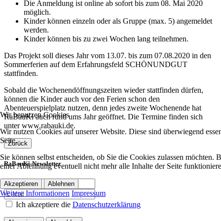
Die Anmeldung ist online ab sofort bis zum 08. Mai 2020
möglich.
Kinder können einzeln oder als Gruppe (max. 5) angemeldet
werden.
Kinder können bis zu zwei Wochen lang teilnehmen.
Das Projekt soll dieses Jahr vom 13.07. bis zum 07.08.2020 in den
Sommerferien auf dem Erfahrungsfeld SCHÖNUNDGUT
stattfinden.
Sobald die Wochenendöffnungszeiten wieder stattfinden dürfen,
können die Kinder auch vor den Ferien schon den
Abenteuerspielplatz nutzen, denn jedes zweite Wochenende hat
Wir benutzen Cookies
RaBauKi auch rund ums Jahr geöffnet. Die Termine finden sich
unter www.rabauki.de.
Wir nutzen Cookies auf unserer Website. Diese sind überwiegend essent
Seite.
Zurück
Sie können selbst entscheiden, ob Sie die Cookies zulassen möchten. Bi
RaBauKi-Newsletter
einer Ablehnung eventuell nicht mehr alle Inhalte der Seite funktionie
Akzeptieren
Ablehnen
Weitere Informationen
Impressum
Ich akzeptiere die
Datenschutzerklärung