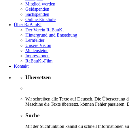
Mitglied werden
Geldspenden
Sachspenden
Online-Einkäufe
Über RaBauKi
Der Verein RaBauKi
Hintergrund und Entstehung
Lernfelder
Unsere Vision
Meilensteine
Impressionen
RaBauKi-Film
Kontakt
Übersetzen
Wir schreiben alle Texte auf Deutsch. Die Übersetzung di
Maschine die Texte übersetzt, können Fehler passieren. D
Suche
Mit der Suchfunktion kannst du schnell Informationen 