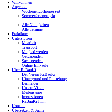
Willkommen
Angebote
Wochenendöffnungszeit
Sommerferienprojekt
————————
Alle Neuigkeiten
Alle Termine
Praktikum
Unterstützen
Mitarbeit
Transport
Mitglied werden
Geldspenden
Sachspenden
Online-Einkäufe
Über RaBauKi
Der Verein RaBauKi
Hintergrund und Entstehung
Lernfelder
Unsere Vision
Meilensteine
Impressionen
RaBauKi-Film
Kontakt
Übersetzen & Suche