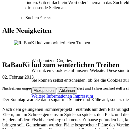
finden. Gib einfach ein Wort oder Thema in das Suchfeld
dir passende Seiten an.
Suchen
Alle Neuigkeiten
Wir benutzen Cookies
RaBauKi lud zum winterlichen Treiben
Wir nutzen Cookies auf unserer Website. Diese sind üb
02. Februar 2013
Sie können selbst entscheiden, ob Sie die Cookies zul
Nach einem ungewöhnlich warmen Weihnachtsfest und Jahreswechsel stellte si
Akzeptieren
Ablehnen
Weitere Informationen
Impressum
Der Sonntag wartete dann sogar mit Schnee und Kälte auf, sodass di
Nach dem gelungenen Sommerprojekt - erstmals auf dem Erfahrungsfe
Eltern, um im Schnee gemeinsam Spiele zu spielen, den Platz und di
V., der auf dem Fischbacherberg sein neues Zuhause gefunden hat, k
bringen soll. Gemeinsam wurden Pläne besprochen: Pläne des Vereins,