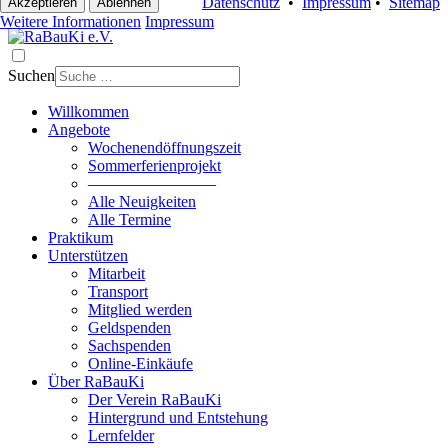
Datenschutz
•
Impressum
•
Sitemap
Akzeptieren
Ablehnen
Weitere Informationen
Impressum
Suchen
Willkommen
Angebote
Wochenendöffnungszeit
Sommerferienprojekt
————————
Alle Neuigkeiten
Alle Termine
Praktikum
Unterstützen
Mitarbeit
Transport
Mitglied werden
Geldspenden
Sachspenden
Online-Einkäufe
Über RaBauKi
Der Verein RaBauKi
Hintergrund und Entstehung
Lernfelder