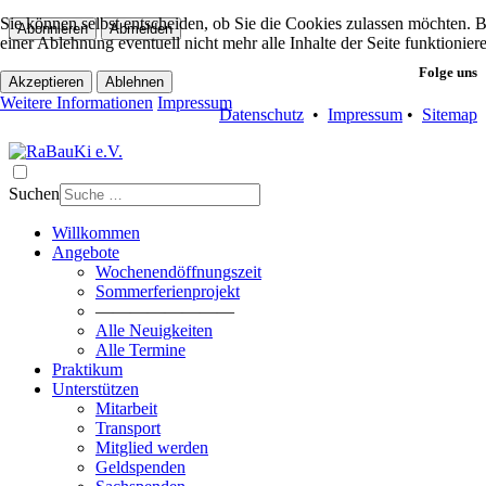
Sie können selbst entscheiden, ob Sie die Cookies zulassen möchten. Bi
Abonnieren
Abmelden
einer Ablehnung eventuell nicht mehr alle Inhalte der Seite funktionie
Folge uns
Akzeptieren
Ablehnen
Weitere Informationen
Impressum
Datenschutz
•
Impressum
•
Sitemap
Suchen
Willkommen
Angebote
Wochenendöffnungszeit
Sommerferienprojekt
————————
Alle Neuigkeiten
Alle Termine
Praktikum
Unterstützen
Mitarbeit
Transport
Mitglied werden
Geldspenden