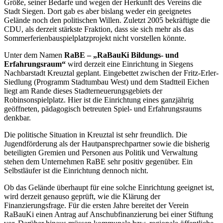
Größe, seiner Bedarfe und wegen der Herkunft des Vereins die
Stadt Siegen. Dort gab es aber bislang weder ein geeignetes
Gelände noch den politischen Willen. Zuletzt 2005 bekräftigte die
CDU, als derzeit stärkste Fraktion, dass sie sich mehr als das
Sommerferienbauspielplatzprojekt nicht vorstellen könnte.
Unter dem Namen
RaBE – „RaBauKi Bildungs- und
Erfahrungsraum“
wird derzeit eine Einrichtung in Siegens
Nachbarstadt Kreuztal geplant. Eingebettet zwischen der Fritz-Erler-
Siedlung (Programm Stadtumbau West) und dem Stadtteil Eichen
liegt am Rande dieses Stadterneuerungsgebiets der
Robinsonspielplatz. Hier ist die Einrichtung eines ganzjährig
geöffneten, pädagogisch betreuten Spiel- und Erfahrungsraums
denkbar.
Die politische Situation in Kreuztal ist sehr freundlich. Die
Jugendförderung als der Hautpansprechpartner sowie die bisherig
beteiligten Gremien und Personen aus Politik und Verwaltung
stehen dem Unternehmen RaBE sehr positiv gegenüber. Ein
Selbstläufer ist die Einrichtung dennoch nicht.
Ob das Gelände überhaupt für eine solche Einrichtung geeignet ist,
wird derzeit genauso geprüft, wie die Klärung der
Finanzierungsfrage. Für die ersten Jahre bereitet der Verein
RaBauKi einen Antrag auf Anschubfinanzierung bei einer Stiftung