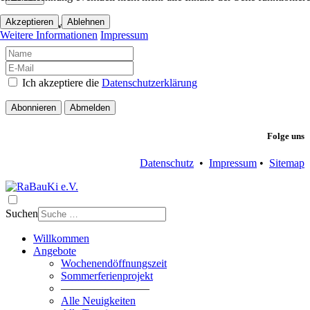
Akzeptieren
Ablehnen
RaBauKi-Newsletter
Weitere Informationen
Impressum
Ich akzeptiere die
Datenschutzerklärung
Abonnieren
Abmelden
Folge uns
Datenschutz
•
Impressum
•
Sitemap
Suchen
Willkommen
Angebote
Wochenendöffnungszeit
Sommerferienprojekt
————————
Alle Neuigkeiten