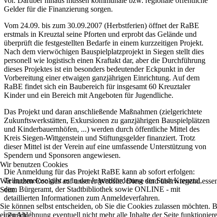
vor. Darüber hinaus müssen kommunale bzw. regionale öffentliche
Gelder für die Finanzierung sorgen.
Vom 24.09. bis zum 30.09.2007 (Herbstferien) öffnet der RaBE
erstmals in Kreuztal seine Pforten und erprobt das Gelände und
überprüft die festgestellten Bedarfe in einem kurzzeitigen Projekt.
Nach dem vierwöchigen Bauspielplatzprojekt in Siegen stellt dies
personell wie logistisch einen Kraftakt dar, aber die Durchführung
dieses Projektes ist ein besonders bedeutender Eckpunkt in der
Vorbereitung einer etwaigen ganzjährigen Einrichtung. Auf dem
RaBE findet sich ein Baubereich für insgesamt 60 Kreuztaler
Kinder und ein Bereich mit Angeboten für Jugendliche.
Das Projekt und daran anschließende Maßnahmen (zielgerichtete
Zukunftswerkstätten, Exkursionen zu ganzjährigen Bauspielplätzen
und Kinderbauernhöfen, ...) werden durch öffentliche Mittel des
Kreis Siegen-Wittgenstein und Stiftungsgelder finanziert. Trotz
dieser Mittel ist der Verein auf eine umfassende Unterstützung von
Spendern und Sponsoren angewiesen.
Wir benutzen Cookies
Die Anmeldung für das Projekt RaBE kann ab sofort erfolgen:
Teilnahmelose gibt es in der Jugendförderung der Stadt Kreuztal,
Wir nutzen Cookies auf unserer Website. Diese sind überwiegend essent
dem Bürgeramt, der Stadtbibliothek sowie ONLINE - mit
Seite.
detaillierten Informationen zum Anmeldeverfahren.
Sie können selbst entscheiden, ob Sie die Cookies zulassen möchten. Bi
einer Ablehnung eventuell nicht mehr alle Inhalte der Seite funktionie
Zurück