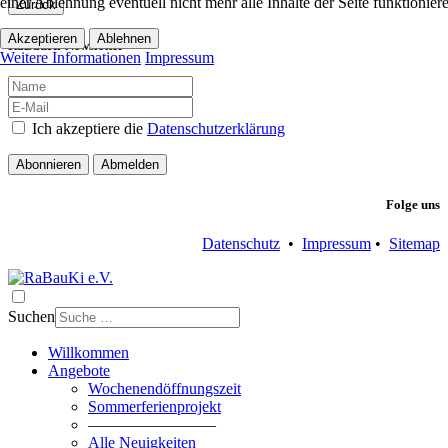
einer Ablehnung eventuell nicht mehr alle Inhalte der Seite funktionie
Zurück
Akzeptieren
Ablehnen
RaBauKi-Newsletter
Weitere Informationen
Impressum
Ich akzeptiere die
Datenschutzerklärung
Abonnieren
Abmelden
Folge uns
Datenschutz
•
Impressum
•
Sitemap
Suchen
Willkommen
Angebote
Wochenendöffnungszeit
Sommerferienprojekt
————————
Alle Neuigkeiten