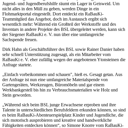
Jugend- und Jugendberufshilfe räumt ein Lager in Geisweid. Um
nicht alles in den Müll zu geben, werden Dinge in ein
Flohmarktportal eingestellt. Dort entdeckt ein RaBauKi-
Teammitglied das Angebot, doch im Austausch ergibt sich
wesentlich mehr: Während ein Großteil der Werkstoffe und des
Inventars in andere Projekte des BSL übergeleitet werden, kann sich
der Siegener RaBauKi e. V. nun über eine umfangreiche
Sachspende freuen.
Dirk Hahn als Geschäftsführer des BSL sowie Rainer Danier haben
sehr schnell Unterstützung zugesagt, als ein Mitarbeiter vom
RaBauKi e. V. eher zufällig wegen der angebotenen Ytonsteinen die
Anfrage startete.
„Einfach vorbeikommen und schauen", hieß es. Gesagt getan. Aus
der Anfrage ist nun eine umfangreiche Materialspende von
Gartengeräten, Werkzeugen, Büromöbeln und gar einem
Werkbankgestell bis hin zu Verbrauchsmaterialien wie Holz und
Stein geworden.
„Während sich beim BSL junge Erwachsene erproben und ihre
Talente in unterschiedlichen Berufsfeldern erkunden können, so sind
es beim RaBauKi-Abenteuerspielplatz Kinder und Jugendliche, die
sich motorisch ausprobieren und kreative und handwerkliche
Fähigkeiten entdecken können“, so Simone Knorre vom RaBauKi-