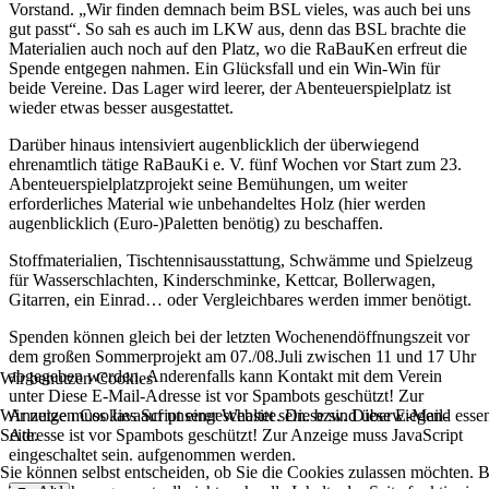
Vorstand. „Wir finden demnach beim BSL vieles, was auch bei uns
gut passt“. So sah es auch im LKW aus, denn das BSL brachte die
Materialien auch noch auf den Platz, wo die RaBauKen erfreut die
Spende entgegen nahmen. Ein Glücksfall und ein Win-Win für
beide Vereine. Das Lager wird leerer, der Abenteuerspielplatz ist
wieder etwas besser ausgestattet.
Darüber hinaus intensiviert augenblicklich der überwiegend
ehrenamtlich tätige RaBauKi e. V. fünf Wochen vor Start zum 23.
Abenteuerspielplatzprojekt seine Bemühungen, um weiter
erforderliches Material wie unbehandeltes Holz (hier werden
augenblicklich (Euro-)Paletten benötig) zu beschaffen.
Stoffmaterialien, Tischtennisausstattung, Schwämme und Spielzeug
für Wasserschlachten, Kinderschminke, Kettcar, Bollerwagen,
Gitarren, ein Einrad… oder Vergleichbares werden immer benötigt.
Spenden können gleich bei der letzten Wochenendöffnungszeit vor
dem großen Sommerprojekt am 07./08.Juli zwischen 11 und 17 Uhr
abgegeben werden. Anderenfalls kann Kontakt mit dem Verein
Wir benutzen Cookies
unter
Diese E-Mail-Adresse ist vor Spambots geschützt! Zur
Wir nutzen Cookies auf unserer Website. Diese sind überwiegend essent
Anzeige muss JavaScript eingeschaltet sein.
bzw.
Diese E-Mail-
Seite.
Adresse ist vor Spambots geschützt! Zur Anzeige muss JavaScript
eingeschaltet sein.
aufgenommen werden.
Sie können selbst entscheiden, ob Sie die Cookies zulassen möchten. Bi