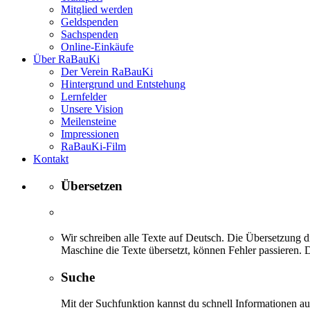
Mitglied werden
Geldspenden
Sachspenden
Online-Einkäufe
Über RaBauKi
Der Verein RaBauKi
Hintergrund und Entstehung
Lernfelder
Unsere Vision
Meilensteine
Impressionen
RaBauKi-Film
Kontakt
Übersetzen
Wir schreiben alle Texte auf Deutsch. Die Übersetzung di
Maschine die Texte übersetzt, können Fehler passieren. D
Suche
Mit der Suchfunktion kannst du schnell Informationen 