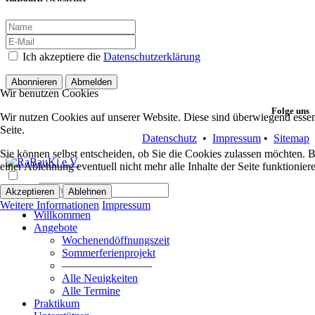
Ich akzeptiere die
Datenschutzerklärung
Abonnieren
Abmelden
Wir benutzen Cookies
Folge uns
Wir nutzen Cookies auf unserer Website. Diese sind überwiegend essent
Seite.
Datenschutz
•
Impressum
•
Sitemap
Sie können selbst entscheiden, ob Sie die Cookies zulassen möchten. Bi
einer Ablehnung eventuell nicht mehr alle Inhalte der Seite funktionie
Suchen
Akzeptieren
Ablehnen
Weitere Informationen
Impressum
Willkommen
Angebote
Wochenendöffnungszeit
Sommerferienprojekt
————————
Alle Neuigkeiten
Alle Termine
Praktikum