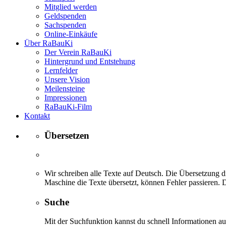
Mitglied werden
Geldspenden
Sachspenden
Online-Einkäufe
Über RaBauKi
Der Verein RaBauKi
Hintergrund und Entstehung
Lernfelder
Unsere Vision
Meilensteine
Impressionen
RaBauKi-Film
Kontakt
Übersetzen
Wir schreiben alle Texte auf Deutsch. Die Übersetzung di
Maschine die Texte übersetzt, können Fehler passieren. D
Suche
Mit der Suchfunktion kannst du schnell Informationen 