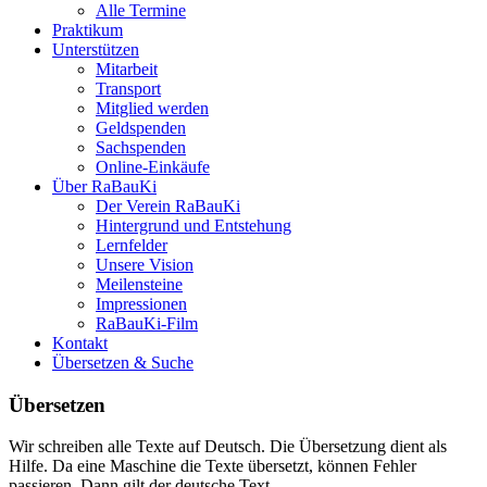
Alle Termine
Praktikum
Unterstützen
Mitarbeit
Transport
Mitglied werden
Geldspenden
Sachspenden
Online-Einkäufe
Über RaBauKi
Der Verein RaBauKi
Hintergrund und Entstehung
Lernfelder
Unsere Vision
Meilensteine
Impressionen
RaBauKi-Film
Kontakt
Übersetzen & Suche
Übersetzen
Wir schreiben alle Texte auf Deutsch. Die Übersetzung dient als
Hilfe. Da eine Maschine die Texte übersetzt, können Fehler
passieren. Dann gilt der deutsche Text.