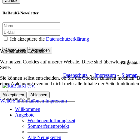
Zurück
RaBauKi-Newsletter
Ich akzeptiere die
Datenschutzerklärung
Abonnieren
Abmelden
Wir benutzen Cookies
Wir nutzen Cookies auf unserer Website. Diese sind überwiegend essent
Folge uns
Seite.
Datenschutz
•
Impressum
•
Sitemap
Sie können selbst entscheiden, ob Sie die Cookies zulassen möchten. Bi
einer Ablehnung eventuell nicht mehr alle Inhalte der Seite funktionie
Akzeptieren
Ablehnen
Suchen
Weitere Informationen
Impressum
Willkommen
Angebote
Wochenendöffnungszeit
Sommerferienprojekt
————————
Alle Neuigkeiten