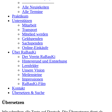
————————
Alle Neuigkeiten
Alle Termine
Praktikum
Unterstützen
Mitarbeit
Transport
Mitglied werden
Geldspenden
Sachspenden
Online-Einkäufe
Über RaBauKi
Der Verein RaBauKi
Hintergrund und Entstehung
Lernfelder
Unsere Vision
Meilensteine
Impressionen
RaBauKi-Film
Kontakt
Übersetzen & Suche
Übersetzen
Wir schreiben alle Texte auf Deutsch. Die Übersetzung dient als