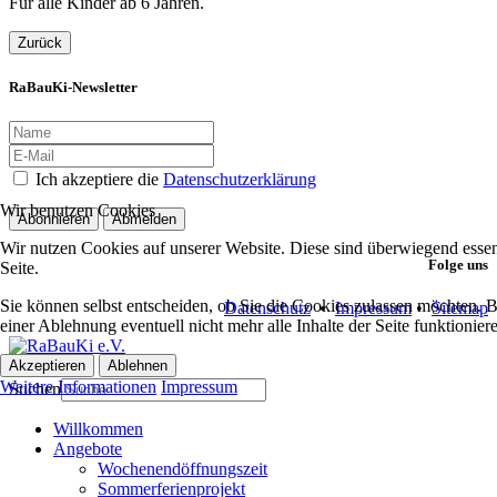
Für alle Kinder ab 6 Jahren.
Zurück
RaBauKi-Newsletter
Ich akzeptiere die
Datenschutzerklärung
Wir benutzen Cookies
Abonnieren
Abmelden
Wir nutzen Cookies auf unserer Website. Diese sind überwiegend essent
Folge uns
Seite.
Sie können selbst entscheiden, ob Sie die Cookies zulassen möchten. Bi
Datenschutz
•
Impressum
•
Sitemap
einer Ablehnung eventuell nicht mehr alle Inhalte der Seite funktionie
Akzeptieren
Ablehnen
Weitere Informationen
Impressum
Suchen
Willkommen
Angebote
Wochenendöffnungszeit
Sommerferienprojekt