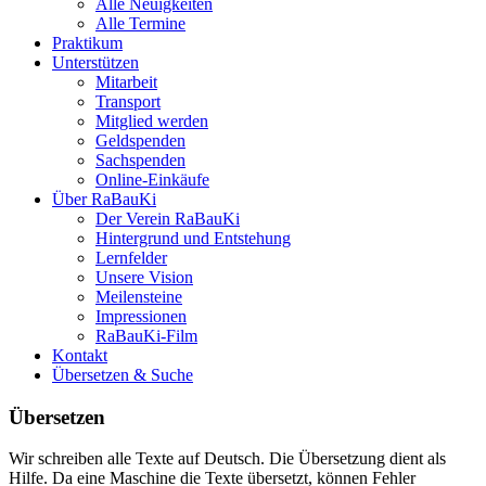
Alle Neuigkeiten
Alle Termine
Praktikum
Unterstützen
Mitarbeit
Transport
Mitglied werden
Geldspenden
Sachspenden
Online-Einkäufe
Über RaBauKi
Der Verein RaBauKi
Hintergrund und Entstehung
Lernfelder
Unsere Vision
Meilensteine
Impressionen
RaBauKi-Film
Kontakt
Übersetzen & Suche
Übersetzen
Wir schreiben alle Texte auf Deutsch. Die Übersetzung dient als
Hilfe. Da eine Maschine die Texte übersetzt, können Fehler