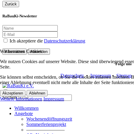
Zurück
RaBauKi-Newsletter
Ich akzeptiere die
Datenschutzerklärung
Wir benutzen Cookies
Abonnieren
Abmelden
Wir nutzen Cookies auf unserer Website. Diese sind überwiegend essent
Folge uns
Seite.
Datenschutz
•
Impressum
•
Sitemap
Sie können selbst entscheiden, ob Sie die Cookies zulassen möchten. Bi
einer Ablehnung eventuell nicht mehr alle Inhalte der Seite funktionie
Akzeptieren
Ablehnen
Suchen
Weitere Informationen
Impressum
Willkommen
Angebote
Wochenendöffnungszeit
Sommerferienprojekt
————————