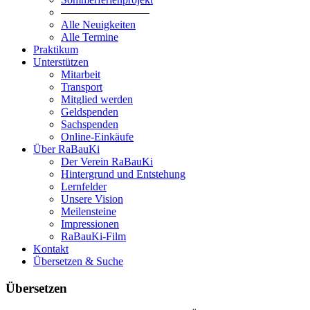
————————
Alle Neuigkeiten
Alle Termine
Praktikum
Unterstützen
Mitarbeit
Transport
Mitglied werden
Geldspenden
Sachspenden
Online-Einkäufe
Über RaBauKi
Der Verein RaBauKi
Hintergrund und Entstehung
Lernfelder
Unsere Vision
Meilensteine
Impressionen
RaBauKi-Film
Kontakt
Übersetzen & Suche
Übersetzen