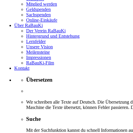
Mitglied werden
Geldspenden
Sachspenden
Online-Einkäufe
Über RaBauKi
Der Verein RaBauKi
Hintergrund und Entstehung
Lernfelder
Unsere Vision
Meilensteine
Impressionen
RaBauKi-Film
Kontakt
Übersetzen
Wir schreiben alle Texte auf Deutsch. Die Übersetzung di
Maschine die Texte übersetzt, können Fehler passieren. D
Suche
Mit der Suchfunktion kannst du schnell Informationen 