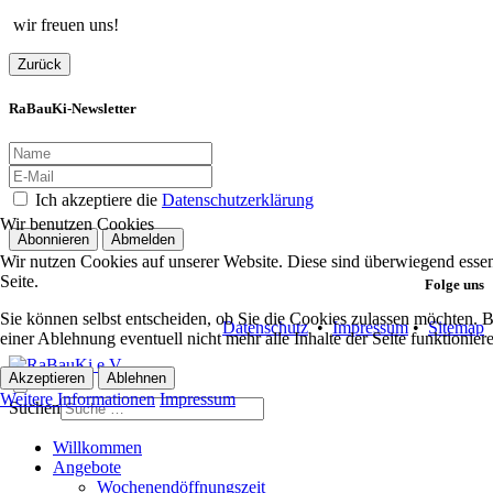
wir freuen uns!
Zurück
RaBauKi-Newsletter
Ich akzeptiere die
Datenschutzerklärung
Wir benutzen Cookies
Abonnieren
Abmelden
Wir nutzen Cookies auf unserer Website. Diese sind überwiegend essent
Seite.
Folge uns
Sie können selbst entscheiden, ob Sie die Cookies zulassen möchten. Bi
Datenschutz
•
Impressum
•
Sitemap
einer Ablehnung eventuell nicht mehr alle Inhalte der Seite funktionie
Akzeptieren
Ablehnen
Weitere Informationen
Impressum
Suchen
Willkommen
Angebote
Wochenendöffnungszeit