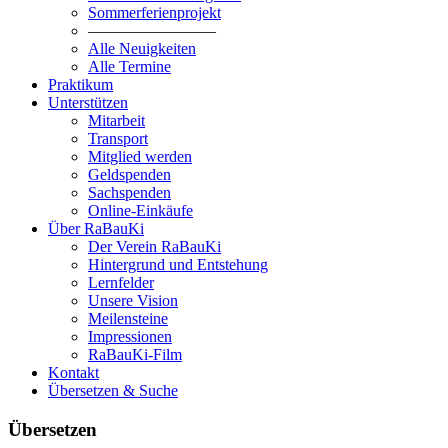
Sommerferienprojekt
————————
Alle Neuigkeiten
Alle Termine
Praktikum
Unterstützen
Mitarbeit
Transport
Mitglied werden
Geldspenden
Sachspenden
Online-Einkäufe
Über RaBauKi
Der Verein RaBauKi
Hintergrund und Entstehung
Lernfelder
Unsere Vision
Meilensteine
Impressionen
RaBauKi-Film
Kontakt
Übersetzen & Suche
Übersetzen