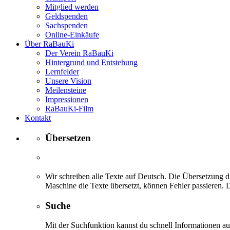
Mitglied werden
Geldspenden
Sachspenden
Online-Einkäufe
Über RaBauKi
Der Verein RaBauKi
Hintergrund und Entstehung
Lernfelder
Unsere Vision
Meilensteine
Impressionen
RaBauKi-Film
Kontakt
Übersetzen
Wir schreiben alle Texte auf Deutsch. Die Übersetzung di
Maschine die Texte übersetzt, können Fehler passieren. D
Suche
Mit der Suchfunktion kannst du schnell Informationen 